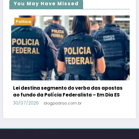
You May Have Missed
Politica
stas
PSB confirma Geraldo Alckmin porquê
 ES
candidato a vice-presidente na fórmula co
Lula – Em Dia ES
30/07/2026
blogpadrao.com.br