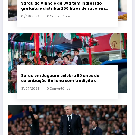
Sarau do Vinho e da Uva tem ingressão
gratuita e distribui 250 litros de suco em
Santa Teresa – Em Dia ES
01/08/2026
0 Comentários
Sarau em Jaguaré celebra 80 anos de
colonização italiana com tradição e
trambolhão da polenta – Em Dia ES
31/07/2026
0 Comentários