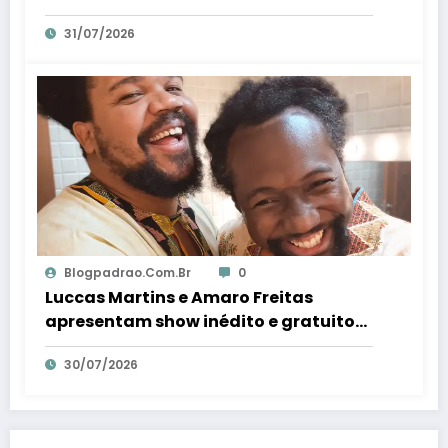
trambolhão da polenta – Em Dia ES
31/07/2026
Blogpadrao.com.br
0
Luccas Martins e Amaro Freitas
apresentam show inédito e gratuito
em Conceição da Barra – Em Dia ES
30/07/2026