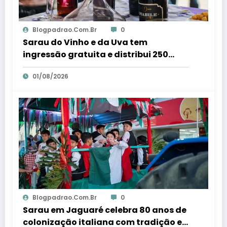
Blogpadrao.com.br
0
Sarau do Vinho e da Uva tem
ingressão gratuita e distribui 250
litros de suco em Santa Teresa – Em
01/08/2026
Dia ES
Blogpadrao.com.br
0
Sarau em Jaguaré celebra 80 anos de
colonização italiana com tradição e