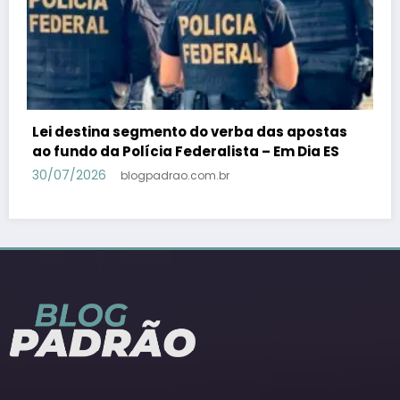
PSB confirma Geraldo Alckmin porquê
candidato a vice-presidente na fórmula com
Lula – Em Dia ES
30/07/2026
blogpadrao.com.br