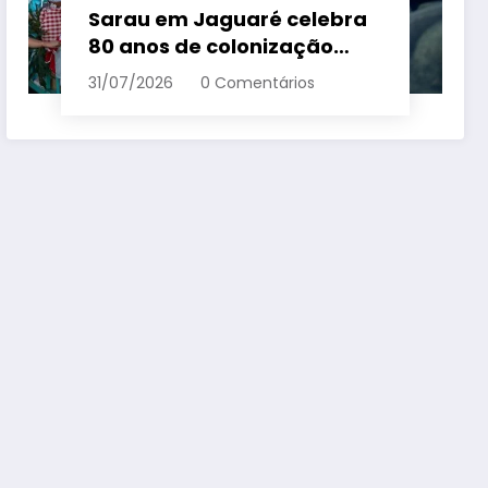
Sarau em Jaguaré celebra
80 anos de colonização
italiana com tradição e
31/07/2026
0 Comentários
trambolhão da polenta –
Em Dia ES