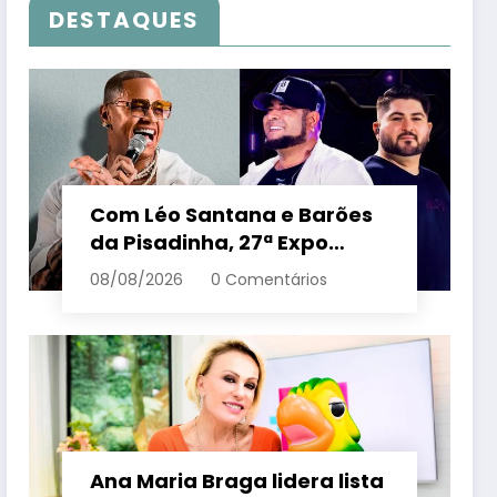
DESTAQUES
Com Léo Santana e Barões
da Pisadinha, 27ª Expo
Aracruz espera receber 80
08/08/2026
0 Comentários
milénio visitantes por dia –
Em Dia ES
Ana Maria Braga lidera lista