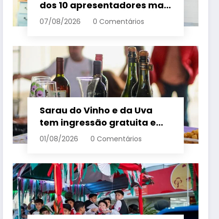
dos 10 apresentadores mais
queridos da TV; veja
07/08/2026
0 Comentários
ranking – Em Dia ES
Sarau do Vinho e da Uva
tem ingressão gratuita e
distribui 250 litros de suco
01/08/2026
0 Comentários
em Santa Teresa – Em Dia
ES