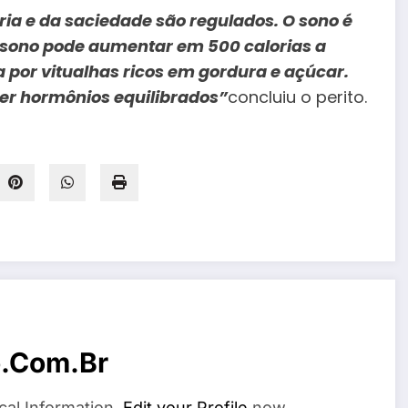
ia e da saciedade são regulados. O sono é
o sono pode aumentar em 500 calorias a
a por vitualhas ricos em gordura e açúcar.
er hormônios equilibrados”
concluiu o perito.
o.com.br
cal Information.
Edit your Profile
now.