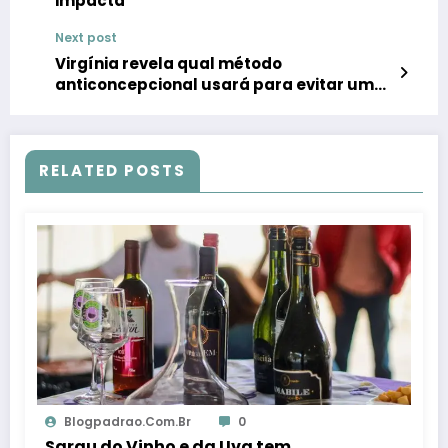
impacta
Next post
Virgínia revela qual método
anticoncepcional usará para evitar uma
quarta gravidez
RELATED POSTS
Blogpadrao.com.br
0
Sarau do Vinho e da Uva tem