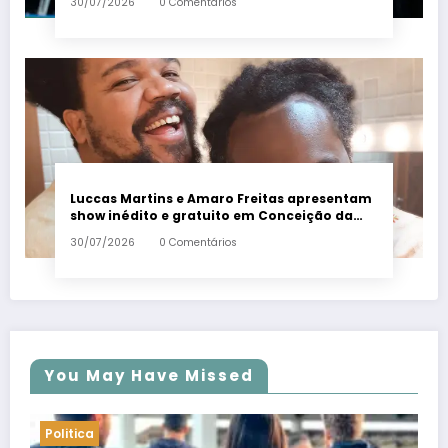
30/07/2026
0 Comentários
Luccas Martins e Amaro Freitas apresentam
show inédito e gratuito em Conceição da
Barra – Em Dia ES
30/07/2026
0 Comentários
You May Have Missed
Politica