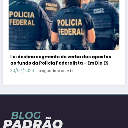
PSB confirma Geraldo Alckmin porquê
candidato a vice-presidente na fórmula com
Lula – Em Dia ES
30/07/2026
blogpadrao.com.br