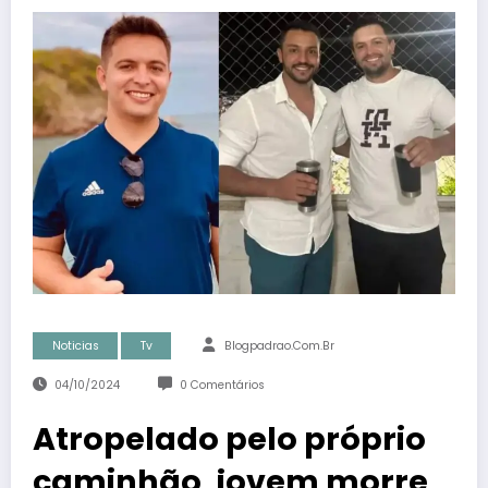
Noticias
Tv
Blogpadrao.com.br
04/10/2024
0 Comentários
Atropelado pelo próprio
caminhão, jovem morre