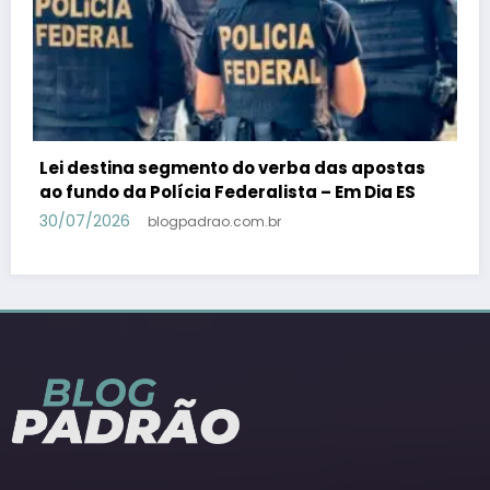
PSB confirma Geraldo Alckmin porquê
candidato a vice-presidente na fórmula com
Lula – Em Dia ES
30/07/2026
blogpadrao.com.br